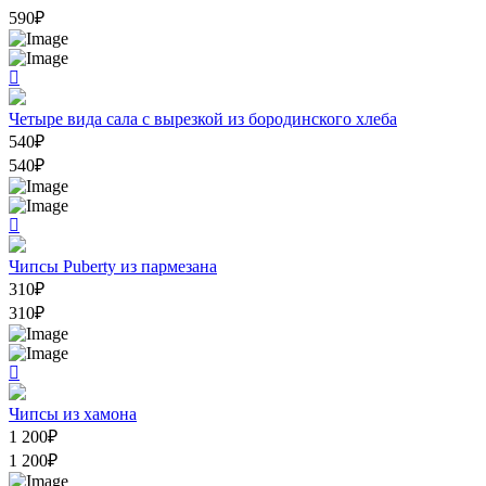
590
₽
Четыре вида сала с вырезкой из бородинского хлеба
540
₽
540
₽
Чипсы Puberty из пармезана
310
₽
310
₽
Чипсы из хамона
1 200
₽
1 200
₽