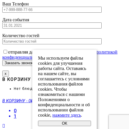
Ваш Телефон
Дата события
Количество гостей
отправляя данную форму вы соглашаетесь с
политикой
конфиденциальности
Мы используем файлы
cookies для улучшения
работы сайта. Оставаясь
на нашем сайте, вы
х
соглашаетесь с условиями
В КОРЗИНУ
ПРОМОКОД
использования файлов
Нет блюд в корзине.
cookies. Чтобы
ознакомиться с нашими
Положениями о
В КОРЗИНУ
-
0₽
конфиденциальности и об
использовании файлов
0
cookie,
нажмите здесь
.
1
OK