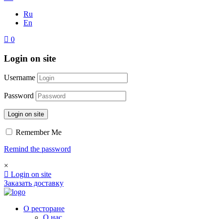
Ru
En
0
Login on site
Username
Password
Login on site
Remember Me
Remind the password
×
Login on site
Заказать доставку
О ресторане
О нас