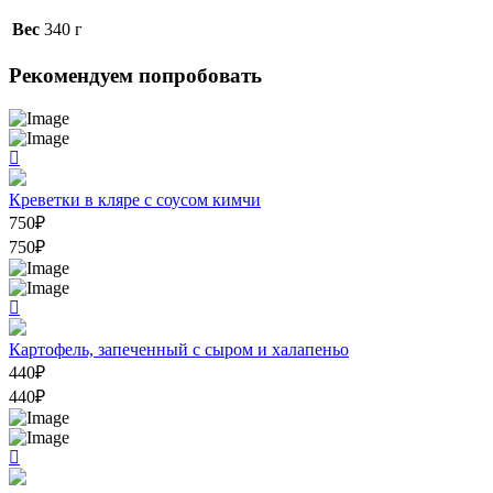
Вес
340 г
Рекомендуем попробовать
Креветки в кляре с соусом кимчи
750
₽
750
₽
Картофель, запеченный с сыром и халапеньо
440
₽
440
₽