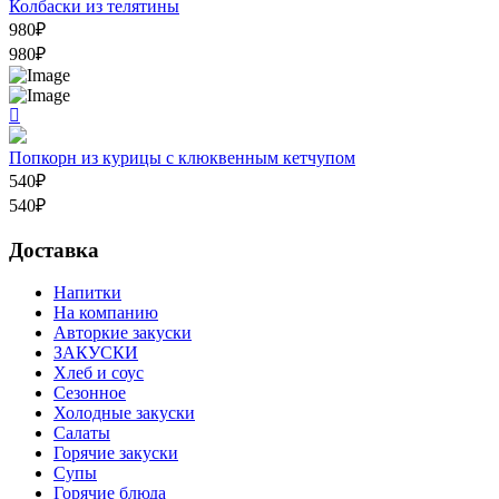
Колбаски из телятины
980
₽
980
₽
Попкорн из курицы c клюквенным кетчупом
540
₽
540
₽
Доставка
Напитки
На компанию
Авторкие закуски
ЗАКУСКИ
Хлеб и соус
Сезонное
Холодные закуски
Салаты
Горячие закуски
Супы
Горячие блюда