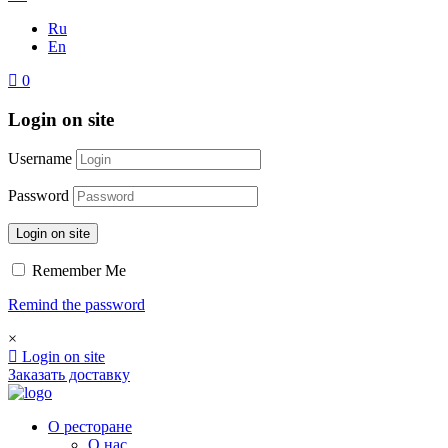
Ru
En
0
Login on site
Username
Password
Login on site
Remember Me
Remind the password
×
Login on site
Заказать доставку
О ресторане
О нас