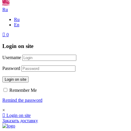
Ru
Ru
En
0
Login on site
Username
Password
Login on site
Remember Me
Remind the password
×
Login on site
Заказать доставку