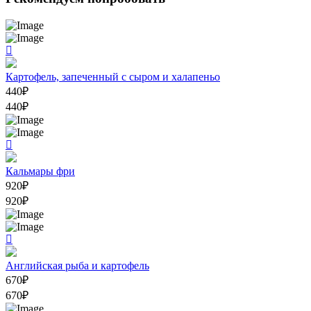
Картофель, запеченный с сыром и халапеньо
440
₽
440
₽
Кальмары фри
920
₽
920
₽
Английская рыба и картофель
670
₽
670
₽