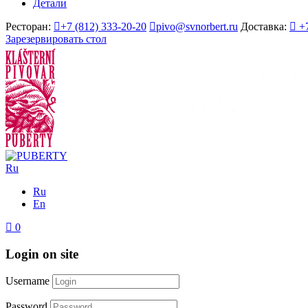
Детали
Ресторан:
+7 (812) 333-20-20
pivo@svnorbert.ru
Доставка:
+
Зарезервировать стол
Ru
Ru
En
0
Login on site
Username
Password