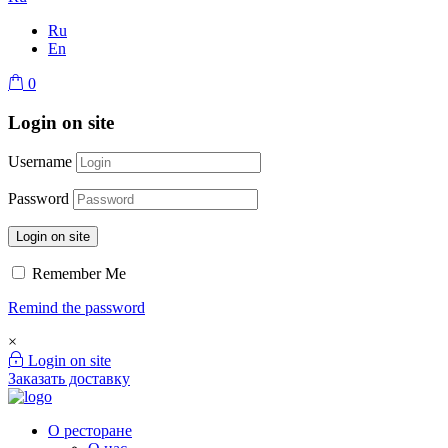
Ru
En
0
Login on site
Username
Password
Login on site
Remember Me
Remind the password
×
Login on site
Заказать доставку
О ресторане