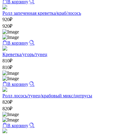
В корзину
Ролл запеченная креветка/краб/лосось
920
₽
920
₽
В корзину
Креветка/угорь/тунец
810
₽
810
₽
В корзину
Ролл лосось/тунец/крабовый микс/цитрусы
820
₽
820
₽
В корзину