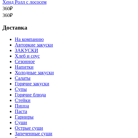
Хенд Ролл с лососем
360
₽
360
₽
Доставка
На компанию
Авторкие закуски
ЗАКУСКИ
Хлеб и соус
Сезонное
Напитки
Холодные закуски
Салаты
Горячие закуски
Супы
Горячие блюда
Стейки
Пицца
Паста
Гарниры
Суши
Острые суши
Запеченные суши