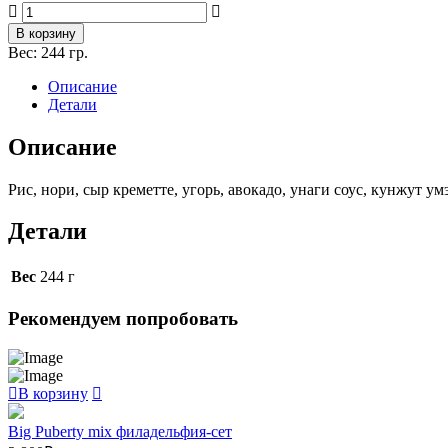
Количество
товара
В корзину
Филадельфия
Вес:
244 гр.
с
угрем
Описание
Детали
Описание
Рис, нори, сыр креметте, угорь, авокадо, унаги соус, кунжут ум
Детали
Вес
244 г
Рекомендуем попробовать
В корзину
Big Puberty mix филадельфия-сет