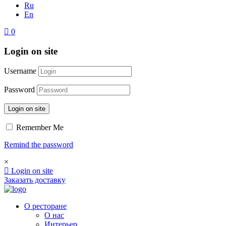
Ru
En
0
Login on site
Username
Password
Login on site
Remember Me
Remind the password
×
Login on site
Заказать доставку
О ресторане
О нас
Интерьер