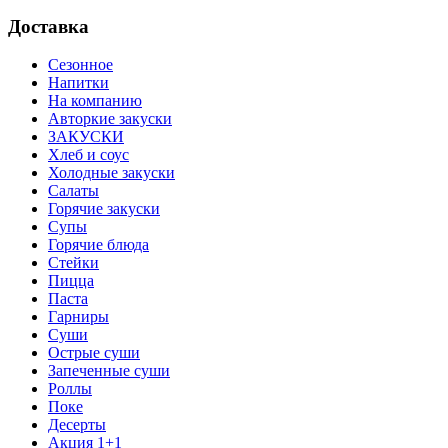
Доставка
Сезонное
Напитки
На компанию
Авторкие закуски
ЗАКУСКИ
Хлеб и соус
Холодные закуски
Салаты
Горячие закуски
Супы
Горячие блюда
Стейки
Пицца
Паста
Гарниры
Суши
Острые суши
Запеченные суши
Роллы
Поке
Десерты
Акция 1+1