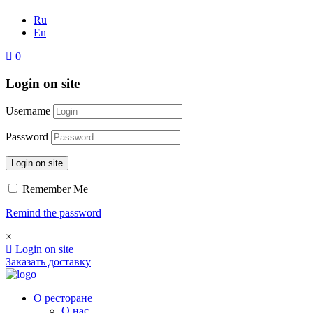
Ru
En
0
Login on site
Username
Password
Login on site
Remember Me
Remind the password
×
Login on site
Заказать доставку
О ресторане
О нас