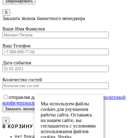
X
Заказать звонок банкетного менеджера
Ваше Имя Фамилия
Ваш Телефон
Дата события
Количество гостей
отправляя данную форму вы соглашаетесь с
политикой
конфиденциальности
Мы используем файлы
cookies для улучшения
работы сайта. Оставаясь
на нашем сайте, вы
х
соглашаетесь с условиями
В КОРЗИНУ
ПРОМОКОД
использования файлов
cookies. Чтобы
Нет блюд в корзине.