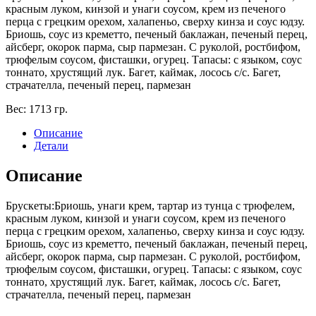
красным луком, кинзой и унаги соусом, крем из печеного
перца с грецким орехом, халапеньо, сверху кинза и соус юдзу.
Бриошь, соус из креметто, печеный баклажан, печеный перец,
айсберг, окорок парма, сыр пармезан. С руколой, ростбифом,
трюфелым соусом, фисташки, огурец. Тапасы: с языком, соус
тоннато, хрустящий лук. Багет, каймак, лосось с/с. Багет,
страчателла, печеный перец, пармезан
Вес:
1713 гр.
Описание
Детали
Описание
Брускеты:Бриошь, унаги крем, тартар из тунца с трюфелем,
красным луком, кинзой и унаги соусом, крем из печеного
перца с грецким орехом, халапеньо, сверху кинза и соус юдзу.
Бриошь, соус из креметто, печеный баклажан, печеный перец,
айсберг, окорок парма, сыр пармезан. С руколой, ростбифом,
трюфелым соусом, фисташки, огурец. Тапасы: с языком, соус
тоннато, хрустящий лук. Багет, каймак, лосось с/с. Багет,
страчателла, печеный перец, пармезан