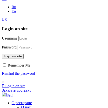
Ru
En
0
Login on site
Username
Password
Login on site
Remember Me
Remind the password
×
Login on site
Заказать доставку
О ресторане
О нас