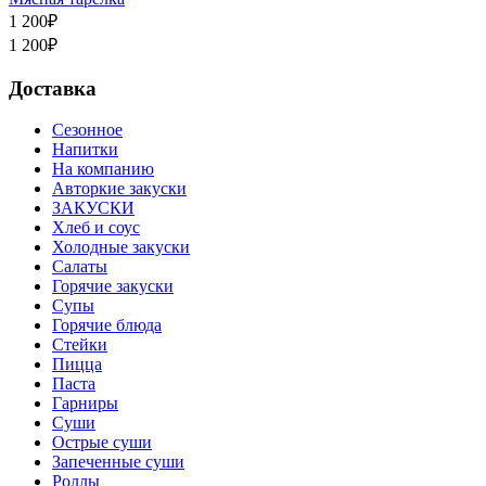
1 200
₽
1 200
₽
Доставка
Сезонное
Напитки
На компанию
Авторкие закуски
ЗАКУСКИ
Хлеб и соус
Холодные закуски
Салаты
Горячие закуски
Супы
Горячие блюда
Стейки
Пицца
Паста
Гарниры
Суши
Острые суши
Запеченные суши
Роллы