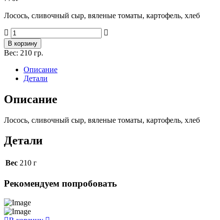
Лосось, сливочный сыр, вяленые томаты, картофель, хлеб
Количество
товара
В корзину
Лосось
Вес:
210 гр.
с
крем-
Описание
чиз
Детали
и
беби
Описание
картофелем
Лосось, сливочный сыр, вяленые томаты, картофель, хлеб
Детали
Вес
210 г
Рекомендуем попробовать