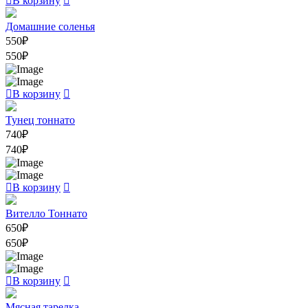
В корзину
Домашние соленья
550
₽
550
₽
В корзину
Тунец тоннато
740
₽
740
₽
В корзину
Вителло Тоннато
650
₽
650
₽
В корзину
Мясная тарелка