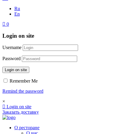
Ru
En
0
Login on site
Username
Password
Login on site
Remember Me
Remind the password
×
Login on site
Заказать доставку
О ресторане
О нас