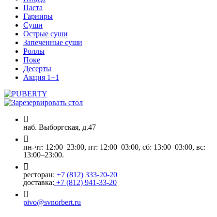
Паста
Гарниры
Суши
Острые суши
Запеченные суши
Роллы
Поке
Десерты
Акция 1+1
наб. Выборгская, д.47
пн-чт: 12:00–23:00, пт: 12:00–03:00, сб: 13:00–03:00, вс:
13:00–23:00.
ресторан:
+7 (812) 333-20-20
доставка:
+7 (812) 941-33-20
pivo@svnorbert.ru