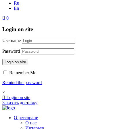
Ru
En
0
Login on site
Username
Password
Login on site
Remember Me
Remind the password
×
Login on site
Заказать доставку
О ресторане
О нас
Интерьер