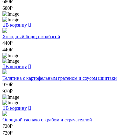
680
₽
680
₽
В корзину
Холодный борщ с колбасой
440
₽
440
₽
В корзину
Телятина с картофельным гратеном и соусом шиитаки
970
₽
970
₽
В корзину
Овощной гаспачо с крабом и страчателлой
720
₽
720
₽