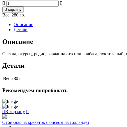
Количество
товара
В корзину
Холодный
Вес:
280 гр.
борщ
с
Описание
говядиной
Детали
Описание
Свекла, огурец, редис, говядина отв или колбаса, лук зеленый, 
Детали
Вес
280 г
Рекомендуем попробовать
В корзину
Отбивная из креветок с биском из голландез