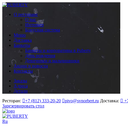
О ресторане
О нас
Интерьер
Бонусная система
Меню
Доставка
Банкеты
Банкеты и корпоративы в Puberty
День рождения
Девичники и мальчишники
Акции и новости
Контакты
Заказы
Адреса
Детали
Ресторан:
+7 (812) 333-20-20
pivo@svnorbert.ru
Доставка:
+
Зарезервировать стол
Ru