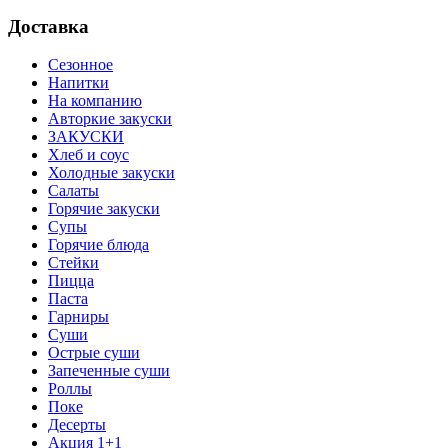
Доставка
Сезонное
Напитки
На компанию
Авторкие закуски
ЗАКУСКИ
Хлеб и соус
Холодные закуски
Салаты
Горячие закуски
Супы
Горячие блюда
Стейки
Пицца
Паста
Гарниры
Суши
Острые суши
Запеченные суши
Роллы
Поке
Десерты
Акция 1+1