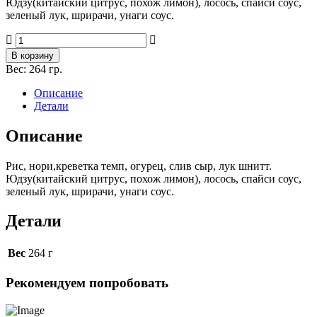
Юдзу(китайский цитрус, похож лимон), лосось, спайси соус,
зеленый лук, шрирачи, унаги соус.
Количество
товара
В корзину
Креветка
Вес:
264 гр.
темпура/
тартар
Описание
лосось/
Детали
юдзу
Описание
Рис, нори,креветка темп, огурец, слив сыр, лук шнитт.
Юдзу(китайский цитрус, похож лимон), лосось, спайси соус,
зеленый лук, шрирачи, унаги соус.
Детали
Вес
264 г
Рекомендуем попробовать