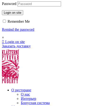
Password
Login on site
Remember Me
Remind the password
×
Login on site
Заказать доставку
О ресторане
О нас
Интерьер
Бонусная система