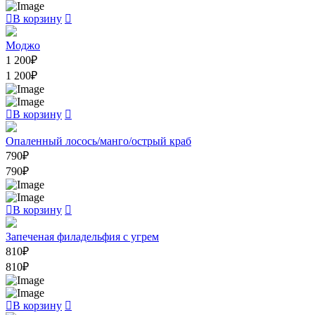
В корзину
Моджо
1 200
₽
1 200
₽
В корзину
Опаленный лосось/манго/острый краб
790
₽
790
₽
В корзину
Запеченая филадельфия с угрем
810
₽
810
₽
В корзину