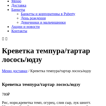
Меню
Доставка
Банкеты
Банкеты и корпоративы в Puberty
День рождения
Девичники и мальчишники
Акции и новости
Контакты
Креветка темпура/тартар
лосось/юдзу
Меню доставки
/
Креветка темпура/тартар лосось/юдзу
Креветка темпура/тартар лосось/юдзу
780
₽
Рис, нори,креветка темп, огурец, слив сыр, лук шнитт.